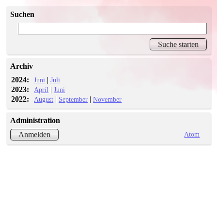
Suchen
Archiv
2024:
|
Juni
Juli
2023:
|
April
Juni
2022:
|
|
August
September
November
Administration
Atom
Anmelden