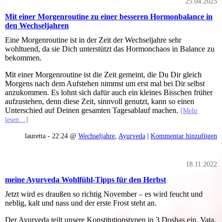
25.04.2023
Mit einer Morgenroutine zu einer besseren Hormonbalance in
den Wechseljahren
Eine Morgenroutine ist in der Zeit der Wechseljahre sehr
wohltuend, da sie Dich unterstützt das Hormonchaos in Balance zu
bekommen.
Mit einer Morgenroutine ist die Zeit gemeint, die Du Dir gleich
Morgens nach dem Aufstehen nimmst um erst mal bei Dir selbst
anzukommen. Es lohnt sich dafür auch ein kleines Bisschen früher
aufzustehen, denn diese Zeit, sinnvoll genutzt, kann so einen
Unterschied auf Deinen gesamten Tagesablauf machen.
[Mehr
lesen…]
lauretta - 22:24 @
Wechseljahre
,
Ayurveda
|
Kommentar hinzufügen
18.11.2022
meine Ayurveda Wohlfühl-Tipps für den Herbst
Jetzt wird es draußen so richtig November – es wird feucht und
neblig, kalt und nass und der erste Frost steht an.
Der Ayurveda teilt unsere Konstitutionstypen in 3 Doshas ein, Vata,