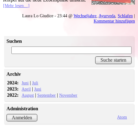
[Mehr lesen…]
Laura Lo Giudice - 23:44 @
Wechseljahre
,
Ayurveda
,
Schlafen
|
Kommentar hinzufügen
Suchen
Archiv
2024:
|
Juni
Juli
2023:
|
April
Juni
2022:
|
|
August
September
November
Administration
Atom
Anmelden