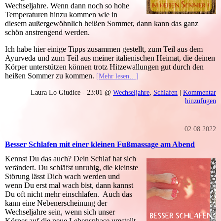
Wechseljahre. Wenn dann noch so hohe
Temperaturen hinzu kommen wie in
diesem außergewöhnlich heißen Sommer, dann kann das ganz
schön anstrengend werden.
Ich habe hier einige Tipps zusammen gestellt, zum Teil aus dem
Ayurveda und zum Teil aus meiner italienischen Heimat, die deinen
Körper unterstützen können trotz Hitzewallungen gut durch den
heißen Sommer zu kommen.
[Mehr lesen…]
Laura Lo Giudice - 23:01 @
Wechseljahre
,
Schlafen
|
Kommentar
hinzufügen
02.08.2022
Besser Schlafen mit einer kleinen Fußmassage am Abend
Kennst Du das auch? Dein Schlaf hat sich
verändert. Du schläfst unruhig, die kleinste
Störung lässt Dich wach werden und
wenn Du erst mal wach bist, dann kannst
Du oft nicht mehr einschlafen. Auch das
kann eine Nebenerscheinung der
Wechseljahre sein, wenn sich unser
Körper auf die neue Lebensphase umstellt.