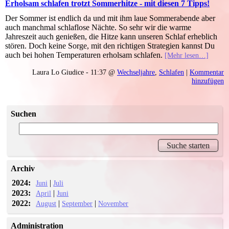
Erholsam schlafen trotzt Sommerhitze - mit diesen 7 Tipps!
Der Sommer ist endlich da und mit ihm laue Sommerabende aber
auch manchmal schlaflose Nächte. So sehr wir die warme
Jahreszeit auch genießen, die Hitze kann unseren Schlaf erheblich
stören. Doch keine Sorge, mit den richtigen Strategien kannst Du
auch bei hohen Temperaturen erholsam schlafen.
[Mehr lesen…]
Laura Lo Giudice - 11:37 @
Wechseljahre
,
Schlafen
|
Kommentar
hinzufügen
Suchen
Archiv
2024:
|
Juni
Juli
2023:
|
April
Juni
2022:
|
|
August
September
November
Administration